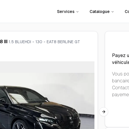
Services
Catalogue
C
 III
1.5 BLUEHDI - 130 - EAT8 BERLINE GT
Payez 
véhicule
Vous po
bancaire
Contact
payemen
Next slide