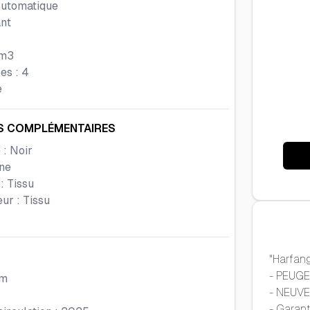
utomatique
nt
m3
es :
4
e
S COMPLÉMENTAIRES
 :
Noir
ine
 :
Tissu
eur :
Tissu
"
Harfang
- PEUGE
m
- NEUVE
- Garant