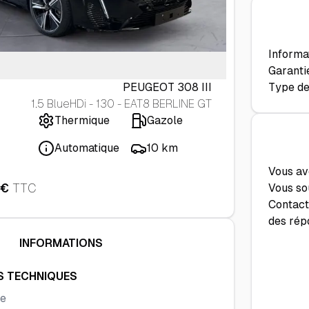
Informat
Garanti
PEUGEOT
308 III
Type de
1.5 BlueHDi - 130 - EAT8 BERLINE GT
Thermique
Gazole
Automatique
10 km
Vous av
€
TTC
Vous so
Contact
des rép
INFORMATIONS
S TECHNIQUES
ue