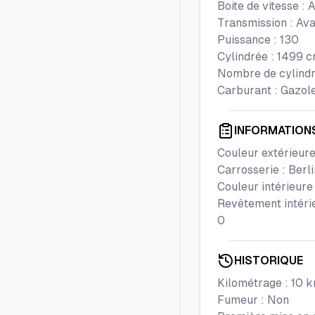
Boite de vitesse :
A
Transmission :
Ava
Puissance :
130
Cylindrée :
1499
c
Nombre de cylindr
Carburant :
Gazol
INFORMATION
Couleur extérieure
Carrosserie :
Berl
Couleur intérieure
Revêtement intéri
0
HISTORIQUE
Kilométrage :
10
k
Fumeur :
Non