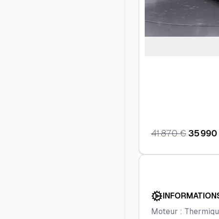
41 870
€
35 990
INFORMATION
Moteur :
Thermiq